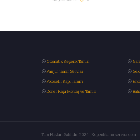
Otomatik Kepenk Tamiri
Gara
Panjur Tamir Servisi
Sek
Fotoselli Kapı Tamiri
End
Döner Kapı Montaj ve Tamiri
Bah
Tüm Hakları Saklıdır. 2024 : Kepenktamirservisi.com