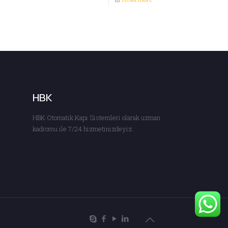
HBK
HBK Otomatik Kapı Sistemleri olarak uzman
kadromu ile 7/24 hizmetinizdeyiz.