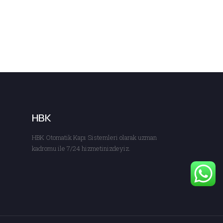
HBK
HBK Otomatik Kapı Sistemleri olarak uzman
kadromu ile 7/24 hizmetinizdeyiz.