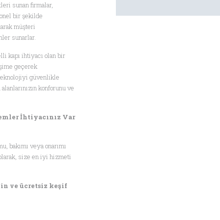
leri sunan firmalar,
nel bir şekilde
narak müşteri
ler sunarlar.
li kapı ihtiyacı olan bir
tişime geçerek
teknolojiyi güvenlikle
 alanlarınızın konforunu ve
emler İhtiyacınız Var
umu, bakımı veya onarımı
larak, size en iyi hizmeti
n ve ücretsiz keşif