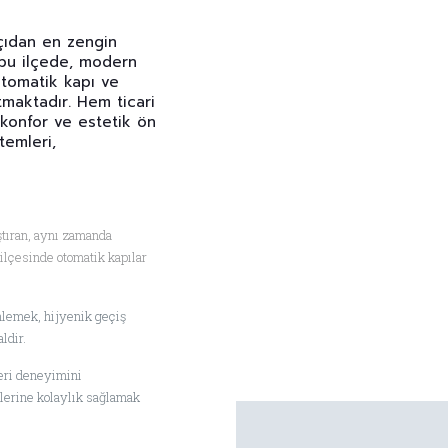
açıdan en zengin
ü bu ilçede, modern
otomatik kapı ve
utmaktadır. Hem ticari
 konfor ve estetik ön
temleri,
aştıran, aynı zamanda
ilçesinde otomatik kapılar
nlemek, hijyenik geçiş
ldir.
ri deneyimini
plerine kolaylık sağlamak