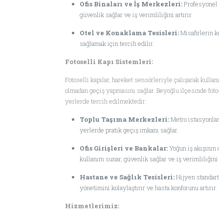
Ofis Binaları ve İş Merkezleri:
Profesyonel 
güvenlik sağlar ve iş verimliliğini artırır.
Otel ve Konaklama Tesisleri:
Misafirlerin k
sağlamak için tercih edilir.
Fotoselli Kapı Sistemleri:
Fotoselli kapılar, hareket sensörleriyle çalışarak kullan
olmadan geçiş yapmasını sağlar. Beyoğlu ilçesinde fotos
yerlerde tercih edilmektedir:
Toplu Taşıma Merkezleri:
Metro istasyonları
yerlerde pratik geçiş imkanı sağlar.
Ofis Girişleri ve Bankalar:
Yoğun iş akışının 
kullanım sunar, güvenlik sağlar ve iş verimliliğini a
Hastane ve Sağlık Tesisleri:
Hijyen standartl
yönetimini kolaylaştırır ve hasta konforunu artırır.
Hizmetlerimiz: