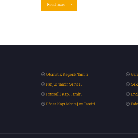
Read more
Otomatik Kepenk Tamiri
Gara
Panjur Tamir Servisi
Sek
Fotoselli Kapı Tamiri
End
Döner Kapı Montaj ve Tamiri
Bah