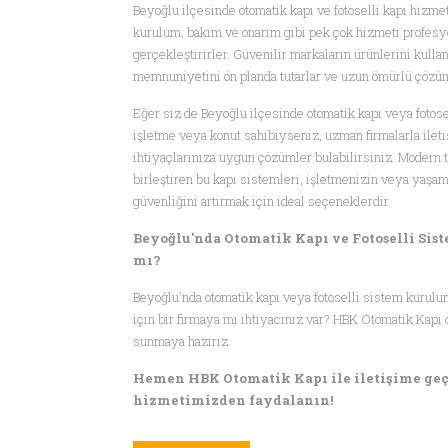
Beyoğlu ilçesinde otomatik kapı ve fotoselli kapı hizmet
kurulum, bakım ve onarım gibi pek çok hizmeti profesyo
gerçekleştirirler. Güvenilir markaların ürünlerini kulla
memnuniyetini ön planda tutarlar ve uzun ömürlü çözüm
Eğer siz de Beyoğlu ilçesinde otomatik kapı veya fotosel
işletme veya konut sahibiyseniz, uzman firmalarla ile
ihtiyaçlarınıza uygun çözümler bulabilirsiniz. Modern 
birleştiren bu kapı sistemleri, işletmenizin veya yaşam
güvenliğini artırmak için ideal seçeneklerdir.
Beyoğlu'nda Otomatik Kapı ve Fotoselli Sist
mı?
Beyoğlu'nda otomatik kapı veya fotoselli sistem kurul
için bir firmaya mı ihtiyacınız var? HBK Otomatik Kapı o
sunmaya hazırız.
Hemen HBK Otomatik Kapı ile iletişime geçi
hizmetimizden faydalanın!