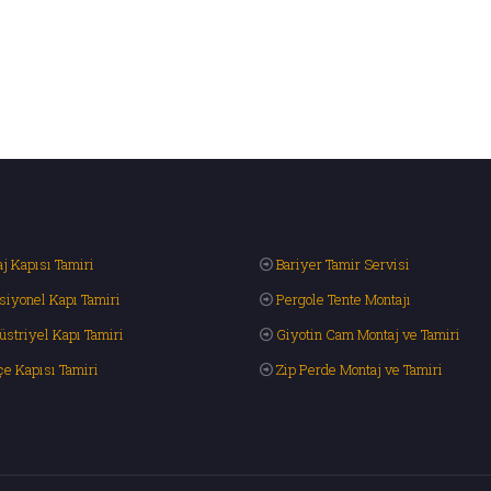
j Kapısı Tamiri
Bariyer Tamir Servisi
siyonel Kapı Tamiri
Pergole Tente Montajı
üstriyel Kapı Tamiri
Giyotin Cam Montaj ve Tamiri
çe Kapısı Tamiri
Zip Perde Montaj ve Tamiri