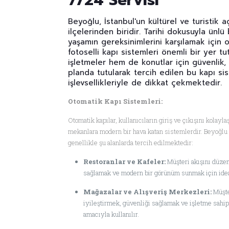
7/24 Servisi
Beyoğlu, İstanbul'un kültürel ve turistik 
ilçelerinden biridir. Tarihi dokusuyla ünl
yaşamın gereksinimlerini karşılamak için 
fotoselli kapı sistemleri önemli bir yer t
işletmeler hem de konutlar için güvenlik,
planda tutularak tercih edilen bu kapı sis
işlevsellikleriyle de dikkat çekmektedir.
Otomatik Kapı Sistemleri:
Otomatik kapılar, kullanıcıların giriş ve çıkışını kolayl
mekanlara modern bir hava katan sistemlerdir. Beyoğlu 
genellikle şu alanlarda tercih edilmektedir:
Restoranlar ve Kafeler:
Müşteri akışını düze
sağlamak ve modern bir görünüm sunmak için idea
Mağazalar ve Alışveriş Merkezleri:
Müşte
iyileştirmek, güvenliği sağlamak ve işletme sahi
amacıyla kullanılır.