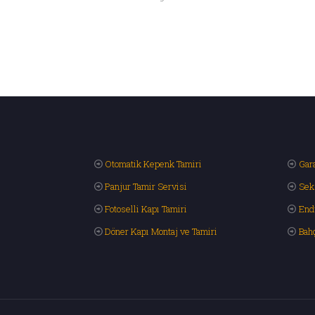
Otomatik Kepenk Tamiri
Gara
Panjur Tamir Servisi
Sek
Fotoselli Kapı Tamiri
End
Döner Kapı Montaj ve Tamiri
Bah