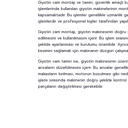
Giyotin cam montajı ve tamiri, güvenlik amaçlı k
işlemlerinde kullanılan giyotin makinelerinin monta
kapsamaktadır. Bu işlemler genellikle uzmanlık g
işlemlerdir ve profesyonel kişiler tarafından yapıl
Giyotin cam montajı, giyotin makinesinin doğru
edilmesini ve kullanılmasını içerir. Bu işlem sıras
şekilde ayarlanması ve kurulumu önemlidir. Ayrı
kesimini sağlamak için makinanın düzgün çalışmas
Giyotin cam tamiri ise, giyotin makinesinin üze
arızaların düzeltilmesini içerir. Bu arızalar genell
makasların kırılması, motorun bozulması gibi nede
işlemi sırasında makinenin doğru şekilde kontrol 
parçaların değiştirilmesi gerekebilir.