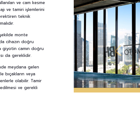
ullanılan ve cam kesme
jı ve tamiri işlemlerini
erektiren teknik
malıdır.
 şekilde monte
ında cihazın doğru
ca giyotin camın doğru
ı da gereklidir.
rinde meydana gelen
ikle bıçakların veya
nlerle olabilir. Tamir
edilmesi ve gerekli