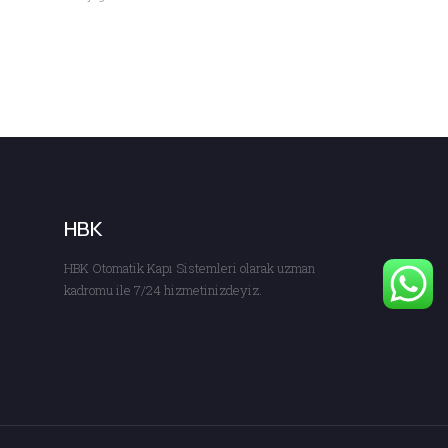
HBK
HBK Otomatik Kapı Sistemleri olarak uzman
kadromu ile 7/24 hizmetinizdeyiz.