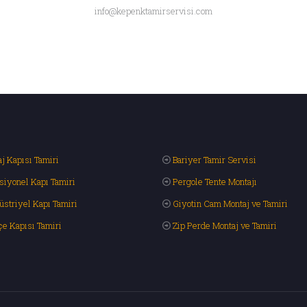
info@kepenktamirservisi.com
j Kapısı Tamiri
Bariyer Tamir Servisi
siyonel Kapı Tamiri
Pergole Tente Montajı
üstriyel Kapı Tamiri
Giyotin Cam Montaj ve Tamiri
çe Kapısı Tamiri
Zip Perde Montaj ve Tamiri